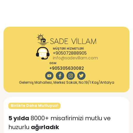
MÜŞTERI HIZMETLERI
+905072888905
info@sadevillam.com
GSM
+905305630082
Gelemiş Mahallesi, Merkez Sokak, No:19/1 Kaş/Antalya
Birlikte Daha Mutluyuz!
5 yılda
8000+ misafirimizi mutlu ve
huzurlu
ağırladık