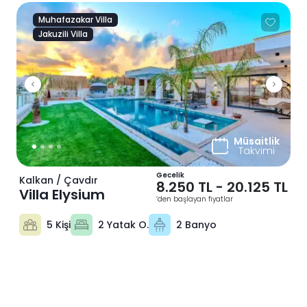
Muhafazakar Villa
Jakuzili Villa
Previous
Next
Müsaitlik
Takvimi
Gecelik
Kalkan / Çavdır
8.250 TL
-
20.125 TL
Villa Elysium
‘den başlayan fiyatlar
5 Kişi
2 Yatak O.
2 Banyo