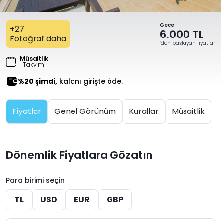
Gece
+27
6.000 TL
Fotoğraf daha
‘den başlayan fiyatlar
Müsaitlik
Takvimi
%20 şimdi,
kalanı girişte öde.
Fiyatlar
Genel Görünüm
Kurallar
Müsaitlik
Dönemlik Fiyatlara Gözatın
Para birimi seçin
TL
USD
EUR
GBP