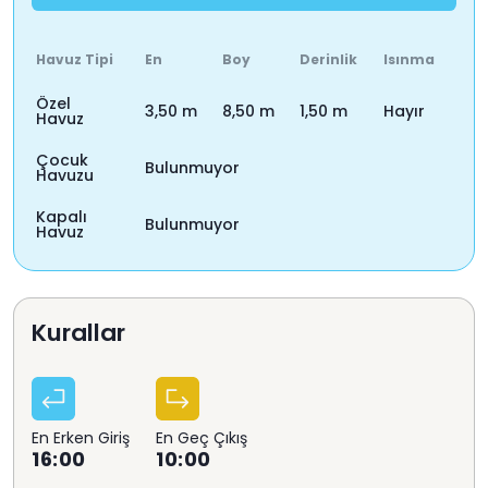
Giriş ve Çıkış Saatleri:
Mutfak Bilgileri
Havuz Tipi
En
Boy
Derinlik
Isınma
Tüm Villalarımıza giriş saati öğleden sonra 16:00 olup, çıkış saati
Amerikan Mutfak
ise sabah 10:00'dır. Villalarımızın temizliklerinin yanı sıra, gerekli
Özel
3,50 m
8,50 m
1,50 m
Hayır
Havuz
Bulaşık Makinesi
kontrollerinin de yapılıp, eksiklerinin tamamlanması sebebi ile bu
saatlere uymak gerekliliği, villa misafirlerimizden önemle rica
Buzdolabı
Çocuk
Bulunmuyor
Havuzu
olunur.
Ankastre Fırın
Kapalı
Bulunmuyor
Mikrodalga Fırın
Havuz
Temizlik ve Bakım:
Ankastre 4'lü Ocak
Villamız size temiz bir şekilde teslim edilmektedir. Personel haftada
Su Isıtıcısı
1 defa temizlik yapar. Ekstra temizlik istediğiniz takdirde villamıza
Kurallar
Tencere ve Tava Takımı
bakan görevliler tarafından temizlik, yeni çarşaf, yastık kılıfı vs.
ücrete tabii olarak yapılır. Bu ücret villaya göre değişiklik
Yemek Takımı
göstermektedir.
Kaşık Çatal Bıçak Takımı
Bardak Takımı
En Erken Giriş
En Geç Çıkış
Konum:
16:00
10:00
Yemek Masası