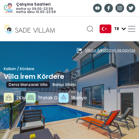
Çalışma Saatleri:
Hafta içi 09:00-23:59
Hafta sonu 10:00-23:59
TR
TR
Villayı Arkadaşın ile paylaş
EN
Kalkan / Kördere
DE
Villa İrem Kördere
RU
Deniz Manzaralı Villa
Balayı Villası
2Kişi
1Yatak O.
1Banyo