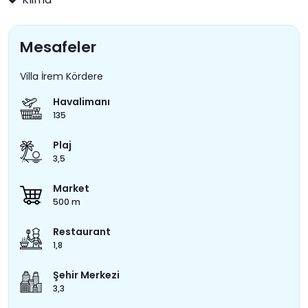
Mesafeler
Villa İrem Kördere
Havalimanı
135
Plaj
3,5
Market
500 m
Restaurant
1,8
Şehir Merkezi
3,3