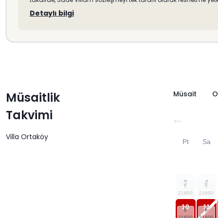
Havuz Terasına Çıkış
Detaylı bilgi
Havuz Bahçe Bilgileri
Özel Yüzme Havuzu
Şezlong
Şemsiye
Sehpa
Yemek Masası
Sandalyeler
Müsait
O
Müsaitlik
Barbekü (Mangal)
Takvimi
Villa Ortaköy
Pt
Sa
3
4
10
11