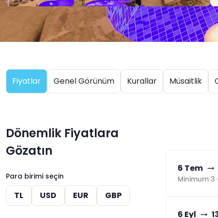
Fiyatlar
Genel Görünüm
Kurallar
Müsaitlik
O
Dönemlik Fiyatlara
Gözatın
6 Tem
Para birimi seçin
Minimum 3 
TL
USD
EUR
GBP
6 Eyl
1