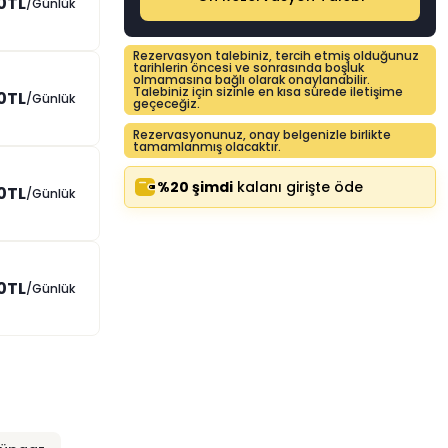
0TL
/Günlük
Rezervasyon talebiniz, tercih etmiş olduğunuz
tarihlerin öncesi ve sonrasında boşluk
olmamasına bağlı olarak onaylanabilir.
Talebiniz için sizinle en kısa sürede iletişime
0TL
/Günlük
geçeceğiz.
Rezervasyonunuz, onay belgenizle birlikte
tamamlanmış olacaktır.
%20 şimdi
kalanı girişte öde
0TL
/Günlük
0TL
/Günlük