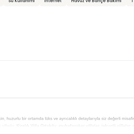
Su Kullanımı
İnternet
Havuz ve Bahçe Bakımı
T
 huzurlu bir ortamda lüks ve ayrıcalıklı detaylarıyla siz değerli misafir
 villadır.
Kiralık Villa Ortaköy, muhafazakar villalar, jakuzili villalar,
villamızın ebeveyn yatak odasında jakuzisi bulunmakta olup, havuz ter