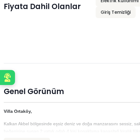
Elektrik Kullanımı
Fiyata Dahil Olanlar
Giriş Temizliği
Sizi Arayalım
Genel Görünüm
Villa Ortaköy,
Kalkan Akbel bölgesinde eşsiz deniz ve doğa manzarasını sessiz, sakin,
beğenisine sunan 2 yatak odalı 4 kişi konaklama kapasiteli kiralık lüks
manzaralı villalar
ve
çocuk havuzlu villalar
kategorisinde yer alan 