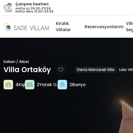
Çalışma Saatleri:
Hafta içi 09:00-23:59
Hafta sonu 10:00-23:59
Kiralık
Vil
Rezervasyonlarım
Villalar
Seç
Kalkan / Akbel
Villa Ortaköy
Deniz Manzaralı Villa
Lüks Vil
4Kişi
2Yatak O.
2Banyo