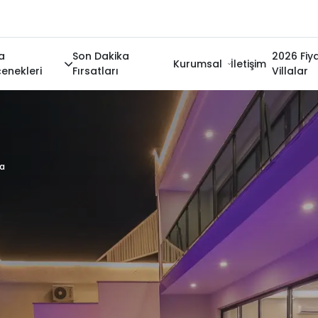
la
Son Dakika
2026 Fiya
Kurumsal
İletişim
enekleri
Fırsatları
Villalar
la