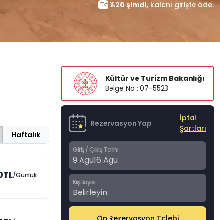
%20 şimdi,
kalanı girişte öde.
Kültür ve Turizm Bakanlığı
Belge No : 07-5523
İptal
Rezervasyon Yap
Şartları
Haftalık
Giriş / Çıkış Tarihi
9 Agu
16 Agu
0TL
/Günlük
Kişi Sayısı
Belirleyin
Ön Rezervasyon Talebi