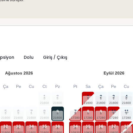
psiyon
Dolu
Giriş / Çıkış
Ağustos
2026
Eylül
2026
Ça
Pe
Cu
Ct
Pz
Pt
Sa
Ça
Pe
Cu
1
2
1
2
3
4
5
6
7
8
9
7
8
9
10
11
12
13
14
15
16
14
15
16
17
18