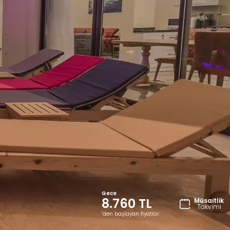
Gece
8.760 TL
Müsaitlik
Takvimi
‘den başlayan fiyatlar