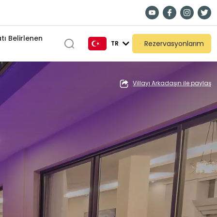
tı Belirlenen
Rezervasyonlarım
TR
TR
Villayı Arkadaşın ile paylaş
EN
DE
RU