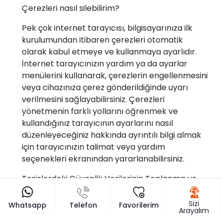
Çerezleri nasıl silebilirim?
Pek çok internet tarayıcısı, bilgisayarınıza ilk
kurulumundan itibaren çerezleri otomatik
olarak kabul etmeye ve kullanmaya ayarlıdır.
İnternet tarayıcınızın yardım ya da ayarlar
menülerini kullanarak, çerezlerin engellenmesini
veya cihazınıza çerez gönderildiğinde uyarı
verilmesini sağlayabilirsiniz. Çerezleri
yönetmenin farklı yollarını öğrenmek ve
kullandığınız tarayıcının ayarlarını nasıl
düzenleyeceğiniz hakkında ayrıntılı bilgi almak
için tarayıcınızın talimat veya yardım
seçenekleri ekranından yararlanabilirsiniz.
Tesislerdeki Güvenlik Verilerinin Toplanma ve
İşlenme Amaçları
6698 sayılı kanun kapsamında veri sorumlusu
Sizi
Whatsapp
Telefon
Favorilerim
Arayalım
sıfatını taşıyan Sade Villam Turizm Emlak İnşaat