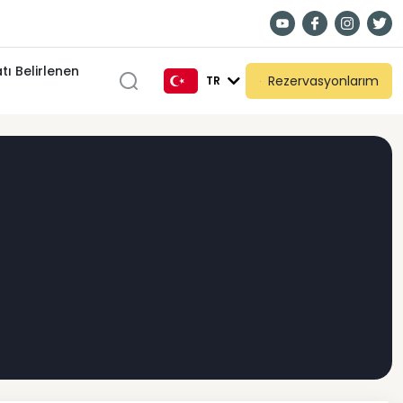
tı Belirlenen
Rezervasyonlarım
TR
TR
EN
DE
RU