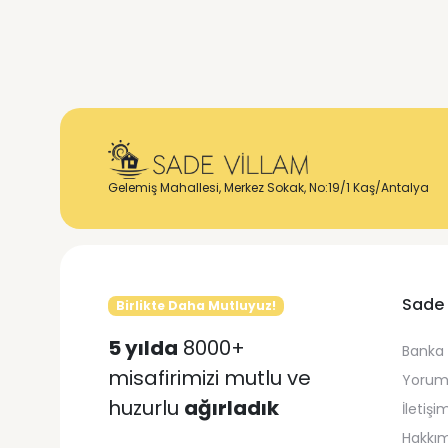
Gelemiş Mahallesi, Merkez Sokak, No:19/1 Kaş/Antalya
Sade 
Birlikte Daha Mutluyuz!
5 yılda
8000+
Banka 
misafirimizi mutlu ve
Yorum
huzurlu
ağırladık
İletişi
Hakkı