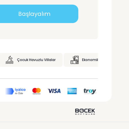
Başlayalım
Çocuk Havuzlu Villalar
Ekonomik Villalar