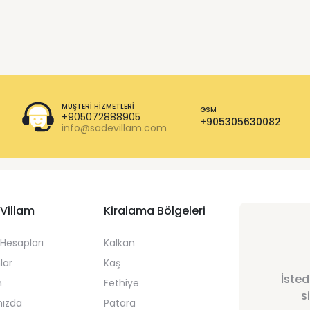
MÜŞTERI HIZMETLERI
GSM
+905072888905
+905305630082
info@sadevillam.com
Villam
Kiralama Bölgeleri
Hesapları
Kalkan
lar
Kaş
İsted
m
Fethiye
s
mızda
Patara