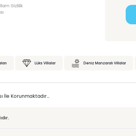
lam Gizlilik
ası
aları
Lüks Villalar
Deniz Manzaralı Villalar
sı İle Korunmaktadır...
dır.