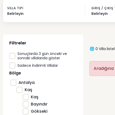
VILLA TIPI
GIRIŞ / ÇIKIŞ
Belirleyin
Belirleyin
Filtreler
0
Villa liste
Sonuçlarda 3 gün önceki ve
sonraki villalarıda göster
Sadece İndirimli Villalar
Aradığınız
Bölge
Antalya
Kaş
Kaş
Bayındır
Gökseki