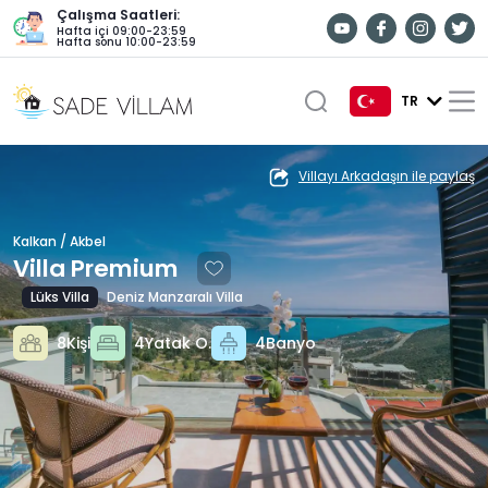
Çalışma Saatleri:
Hafta içi 09:00-23:59
Hafta sonu 10:00-23:59
TR
TR
Villayı Arkadaşın ile paylaş
EN
Kalkan / Akbel
DE
Villa Premium
RU
Lüks Villa
Deniz Manzaralı Villa
8Kişi
4Yatak O.
4Banyo