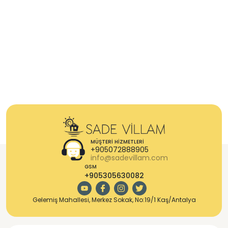
MÜŞTERI HIZMETLERI
+905072888905
info@sadevillam.com
GSM
+905305630082
Gelemiş Mahallesi, Merkez Sokak, No:19/1 Kaş/Antalya