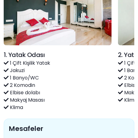
1. Yatak Odası
2. Yat
1 Çift Kişilik Yatak
1 Çift 
Jakuzi
1 Ban
1 Banyo/WC
2 Kom
2 Komodin
Elbise
Elbise dolabı
Makya
Makyaj Masası
Klima
Klima
Mesafeler