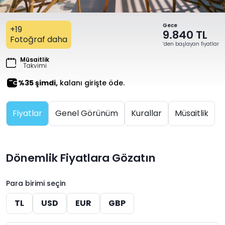
Gece
+19
9.840 TL
Fotoğraf daha
‘den başlayan fiyatlar
Müsaitlik
Takvimi
%35 şimdi,
kalanı girişte öde.
Fiyatlar
Genel Görünüm
Kurallar
Müsaitlik
Dönemlik Fiyatlara Gözatın
Para birimi seçin
TL
USD
EUR
GBP