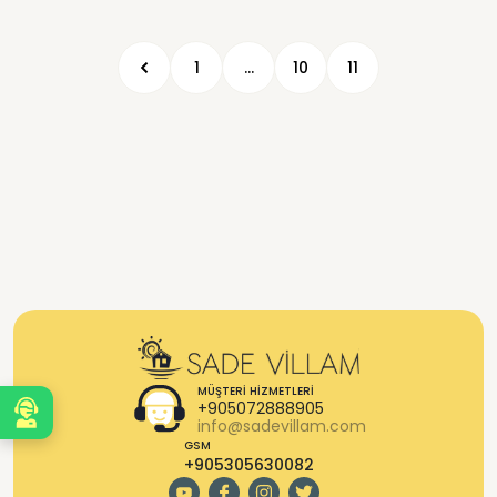
1
...
10
11
MÜŞTERI HIZMETLERI
+905072888905
Sizi Arayalım
info@sadevillam.com
GSM
+905305630082