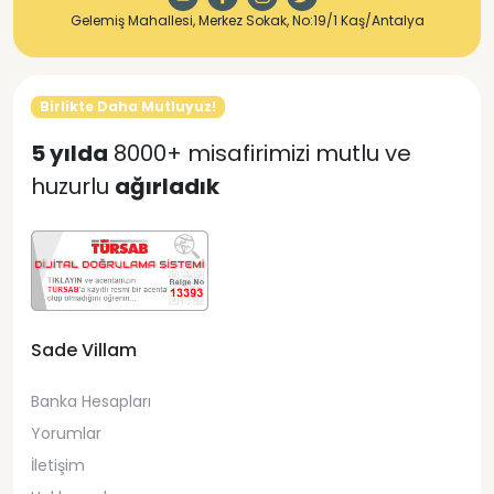
Gelemiş Mahallesi, Merkez Sokak, No:19/1 Kaş/Antalya
Birlikte Daha Mutluyuz!
5 yılda
8000+ misafirimizi mutlu ve
huzurlu
ağırladık
Sade Villam
Banka Hesapları
Yorumlar
İletişim