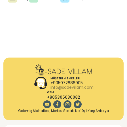
MÜŞTERI HIZMETLERI
+905072888905
info@sadevillam.com
GSM
+905305630082
Gelemiş Mahallesi, Merkez Sokak, No:19/1 Kaş/Antalya