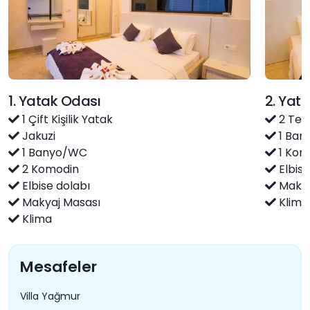
1. Yatak Odası
2. Yat
1 Çift Kişilik Yatak
2 Tek 
Jakuzi
1 Ban
1 Banyo/WC
1 Kom
2 Komodin
Elbise
Elbise dolabı
Makya
Makyaj Masası
Klima
Klima
Mesafeler
Villa Yağmur