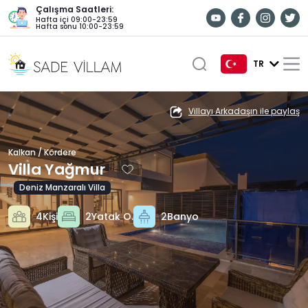
Çalışma Saatleri:
Hafta içi 09:00-23:59
Hafta sonu 10:00-23:59
TR
TR
Villayı Arkadaşın ile paylaş
EN
Kalkan / Kördere
DE
Villa Yağmur
RU
Deniz Manzaralı Villa
4Kişi
2Yatak O.
2Banyo