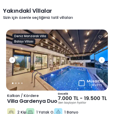
Yakındaki Villalar
Sizin için özenle seçtiğimiz tatil villaları
Deniz Manzaralı Villa
Balayı Villası
Previous
Next
Müsaitlik
Takvimi
Gecelik
Kalkan / Kördere
7.000 TL
-
19.500 TL
Villa Gardenya Duo
‘den başlayan fiyatlar
2 Kişi
1 Yatak O.
1 Banyo