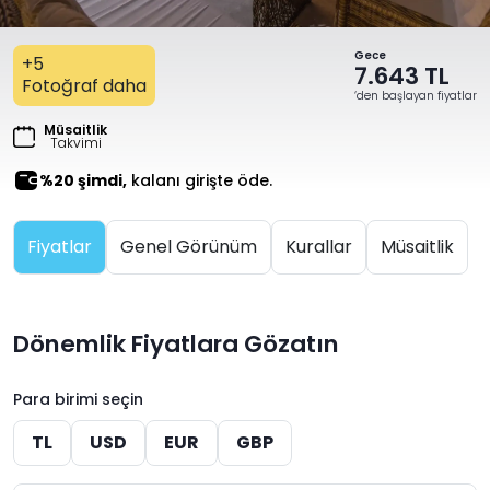
Gece
+5
7.643 TL
Fotoğraf daha
‘den başlayan fiyatlar
Müsaitlik
Takvimi
%20 şimdi,
kalanı girişte öde.
Fiyatlar
Genel Görünüm
Kurallar
Müsaitlik
Dönemlik Fiyatlara Gözatın
Para birimi seçin
TL
USD
EUR
GBP