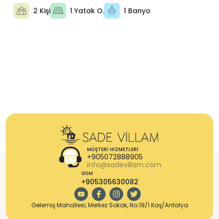
2 Kişi
1 Yatak O.
1 Banyo
MÜŞTERI HIZMETLERI
+905072888905
info@sadevillam.com
GSM
+905305630082
Gelemiş Mahallesi, Merkez Sokak, No:19/1 Kaş/Antalya