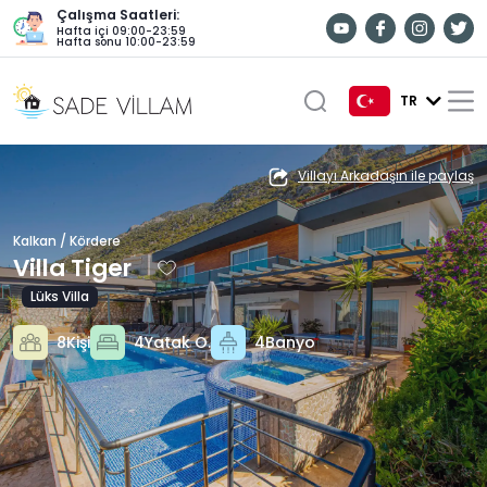
Çalışma Saatleri:
Hafta içi 09:00-23:59
Hafta sonu 10:00-23:59
TR
TR
Villayı Arkadaşın ile paylaş
EN
Kalkan / Kördere
DE
Villa Tiger
RU
Lüks Villa
8Kişi
4Yatak O.
4Banyo