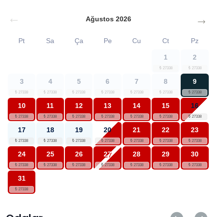
Şezlong
Şemsiye
Ağustos
2026
Sehpa
Pt
Sa
Ça
Pe
Cu
Ct
Pz
Yemek Masası
1
2
Sandalyeler
Barbekü (Mangal)
3
4
5
6
7
8
9
Masa Tenisi
10
11
12
13
14
15
16
17
18
19
20
21
22
23
24
25
26
27
28
29
30
31