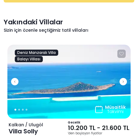
Yakındaki Villalar
Sizin için özenle seçtiğimiz tatil villaları
Deniz Manzaralı Villa
Balayı Villası
Previous
Next
Müsaitlik
Takvimi
Gecelik
Kalkan / Ulugöl
10.200 TL
-
21.600 TL
Villa Solly
‘den başlayan fiyatlar