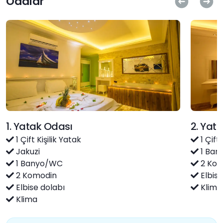
Odalar
1. Yatak Odası
2. Yat
1 Çift Kişilik Yatak
1 Çift 
Jakuzi
1 Ban
1 Banyo/WC
2 Kom
2 Komodin
Elbise
Elbise dolabı
Klima
Klima