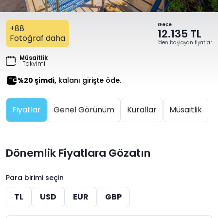
Gece
+88
12.135 TL
Fotoğraf daha
‘den başlayan fiyatlar
Müsaitlik
Takvimi
%20 şimdi,
kalanı girişte öde.
Fiyatlar
Genel Görünüm
Kurallar
Müsaitlik
Dönemlik Fiyatlara Gözatın
Para birimi seçin
TL
USD
EUR
GBP