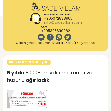
MÜŞTERI HIZMETLERI
+905072888905
info@sadevillam.com
GSM
+905305630082
Gelemiş Mahallesi, Merkez Sokak, No:19/1 Kaş/Antalya
Birlikte Daha Mutluyuz!
5 yılda
8000+ misafirimizi mutlu ve
huzurlu
ağırladık