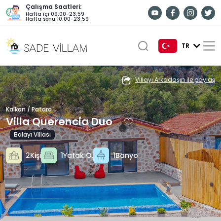
Çalışma Saatleri:
Hafta içi 09:00-23:59
Hafta sonu 10:00-23:59
TR
TR
Villayı Arkadaşın ile paylaş
EN
Kalkan / Patara
DE
Villa Querencia Duo
RU
Balayı Villası
2Kişi
1Yatak O.
1Banyo