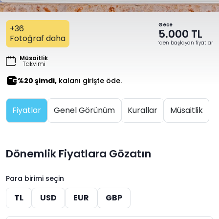
Gece
+36
5.000 TL
Fotoğraf daha
‘den başlayan fiyatlar
Müsaitlik
Takvimi
%20 şimdi,
kalanı girişte öde.
Fiyatlar
Genel Görünüm
Kurallar
Müsaitlik
Dönemlik Fiyatlara Gözatın
Para birimi seçin
TL
USD
EUR
GBP