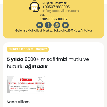
MÜŞTERI HIZMETLERI
+905072888905
info@sadevillam.com
GSM
+905305630082
Gelemiş Mahallesi, Merkez Sokak, No:19/1 Kaş/Antalya
Birlikte Daha Mutluyuz!
5 yılda
8000+ misafirimizi mutlu ve
huzurlu
ağırladık
Sade Villam