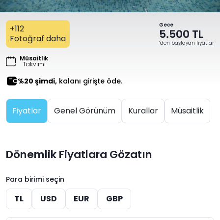
Gece
+112
5.500 TL
Fotoğraf daha
‘den başlayan fiyatlar
Müsaitlik
Takvimi
%20 şimdi,
kalanı girişte öde.
Fiyatlar
Genel Görünüm
Kurallar
Müsaitlik
Dönemlik Fiyatlara Gözatın
Para birimi seçin
TL
USD
EUR
GBP