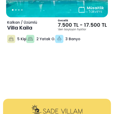
Müsaitlik
Takvimi
Gecelik
Kalkan / Üzümlü
7.500 TL
-
17.500 TL
Villa Kaila
‘den başlayan fiyatlar
5 Kişi
2 Yatak O.
3 Banyo