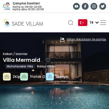
Çalışma Saatleri:
Hafta içi 09:00-23:59
Hafta sonu 10:00-23:59
TR
TR
Villayı Arkadaşın ile paylaş
EN
Kalkan / İslamlar
DE
Villa Mermaid
RU
Muhafazakar Villa
Balayı Villası
2Kişi
1Yatak O.
1Banyo