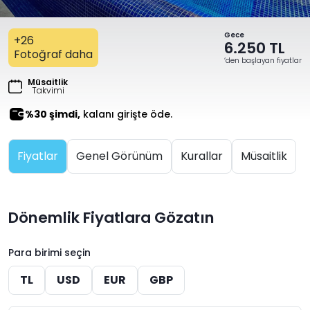
Gece
+26
6.250 TL
Fotoğraf daha
‘den başlayan fiyatlar
Müsaitlik
Takvimi
%30 şimdi,
kalanı girişte öde.
Fiyatlar
Genel Görünüm
Kurallar
Müsaitlik
Dönemlik Fiyatlara Gözatın
Para birimi seçin
TL
USD
EUR
GBP