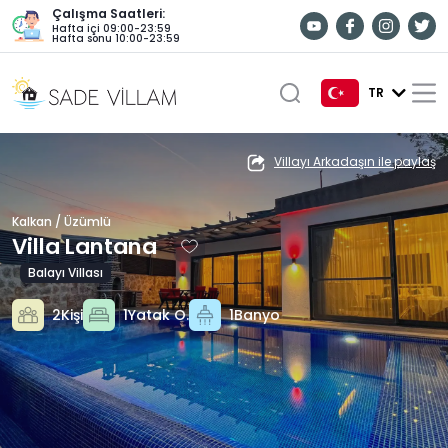
Çalışma Saatleri:
Hafta içi 09:00-23:59
Hafta sonu 10:00-23:59
TR
TR
Villayı Arkadaşın ile paylaş
EN
Kalkan / Üzümlü
DE
Villa Lantana
RU
Balayı Villası
2Kişi
1Yatak O.
1Banyo