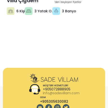
Villa Çiğdem
‘den başlayan fiyatlar
6 Kişi
3 Yatak O.
3 Banyo
MÜŞTERI HIZMETLERI
+905072888905
info@sadevillam.com
GSM
+905305630082