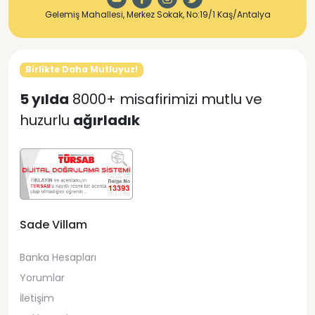
Gelemiş Mahallesi, Merkez Sokak, No:19/1 Kaş/Antalya
Birlikte Daha Mutluyuz!
5 yılda
8000+ misafirimizi mutlu ve
huzurlu
ağırladık
Sade Villam
Banka Hesapları
Yorumlar
İletişim