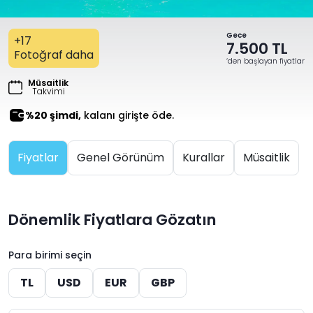
Gece
+17
7.500 TL
Fotoğraf daha
‘den başlayan fiyatlar
Müsaitlik
Takvimi
%20 şimdi,
kalanı girişte öde.
Fiyatlar
Genel Görünüm
Kurallar
Müsaitlik
Dönemlik Fiyatlara Gözatın
Para birimi seçin
TL
USD
EUR
GBP