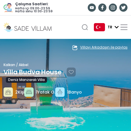
Çalışma Saatleri:
Hafta içi 09:00-23:59
Hafta sonu 10:00-23:59
TR
TR
Villayı Arkadaşın ile paylaş
EN
Kalkan / Akbel
DE
Villa Budva House
RU
Deniz Manzaralı Villa
2Kişi
1Yatak O.
1Banyo