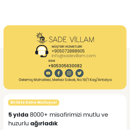
MÜŞTERI HIZMETLERI
+905072888905
info@sadevillam.com
GSM
+905305630082
Gelemiş Mahallesi, Merkez Sokak, No:19/1 Kaş/Antalya
Birlikte Daha Mutluyuz!
5 yılda
8000+ misafirimizi mutlu ve
huzurlu
ağırladık