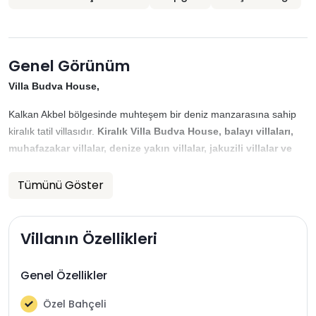
Genel Görünüm
Villa Budva House,
Kalkan Akbel bölgesinde muhteşem bir deniz manzarasına sahip
kiralık tatil villasıdır.
Kiralık Villa Budva House, balayı villaları,
muhafazakar villalar, denize yakın villalar, jakuzili villalar ve
doğa içerisinde villalar, deniz manzaralı villalar
kategorisinde
yer alan 1 yatak odalı 2 kişi konaklama olanağına sahiptir.
Tümünü
Göster
Villamızda eşsiz bir deniz manzarası ve doğa manzarası eşliğinde
hem keyifli vakitler geçirebilir hem de tüm yılın yorgunluğunu
atabilirsiniz. Villa Budva House, balayı çiftlerimiz için ideal
Villanın Özellikleri
seçenekler arasındadır.
Genel Özellikler
Sadece
size özel havuzlu villada tatil
fırsatı sunan villamızın,
denize uzaklığı yaklaşık 2,5 km’dir.
Özel Bahçeli